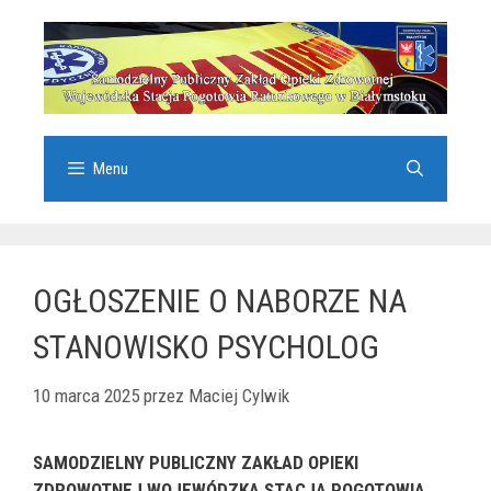
Przejdź
do
treści
Menu
OGŁOSZENIE O NABORZE NA
STANOWISKO PSYCHOLOG
10 marca 2025
przez
Maciej Cylwik
SAMODZIELNY PUBLICZNY ZAKŁAD OPIEKI
ZDROWOTNEJ WOJEWÓDZKA STACJA POGOTOWIA