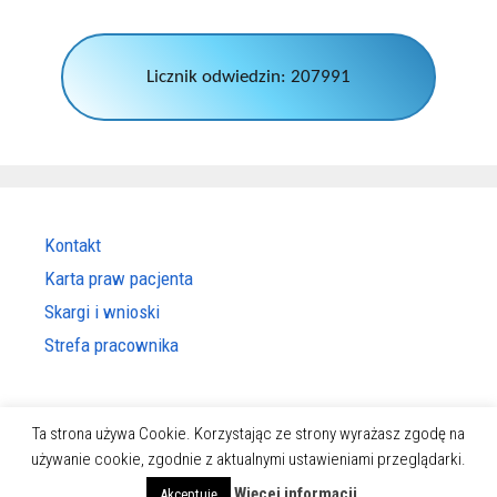
Licznik odwiedzin: 207991
Kontakt
Karta praw pacjenta
Skargi i wnioski
Strefa pracownika
Ta strona używa Cookie. Korzystając ze strony wyrażasz zgodę na
używanie cookie, zgodnie z aktualnymi ustawieniami przeglądarki.
© 2019 Wojewódzka Stacja Pogotowia Ratunkowego w Białymstoku •
Powered by Daro
Więcej informacji
Akceptuję