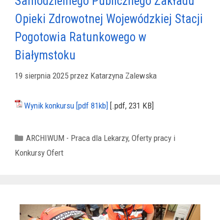
Samodzielnego Publicznego Zakładu
Opieki Zdrowotnej Wojewódzkiej Stacji
Pogotowia Ratunkowego w
Białymstoku
19 sierpnia 2025
przez
Katarzyna Zalewska
Wynik konkursu [pdf 81kb]
[.pdf, 231 KB]
Kategorie
ARCHIWUM - Praca dla Lekarzy, Oferty pracy i
Konkursy Ofert